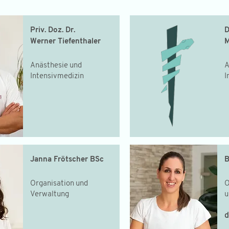
Priv. Doz. Dr.
D
Werner Tiefenthaler
M
Anästhesie und
A
Intensivmedizin
I
Janna Frötscher BSc
B
Organisation und
O
Verwaltung
u
d