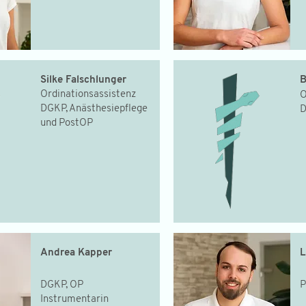
Silke Falschlunger
B
Ordinationsassistenz
O
DGKP, Anästhesiepflege
und PostOP
Andrea Kapper
L
DGKP, OP
P
Instrumentarin