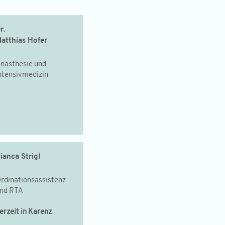
r.
atthias Hofer
nästhesie und
ntensivmedizin
ianca Strigl
rdinationsassistenz
nd RTA
erzeit in Karenz