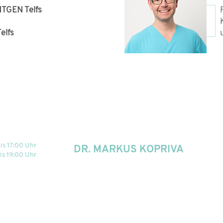
TGEN Telfs
elfs
WAHLARZTORDINATION
is 17:00 Uhr
DR. MARKUS KOPRIVA
is 19:00 Uhr
FA für Unfallchirurgie & Sporttraumatologie