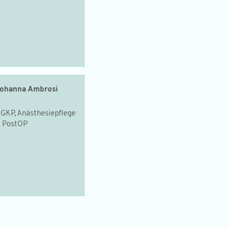
ohanna Ambrosi
GKP, Anästhesiepflege
 PostOP