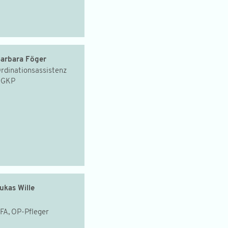
arbara Föger
rdinationsassistenz
DGKP
ukas Wille
FA, OP-Pfleger