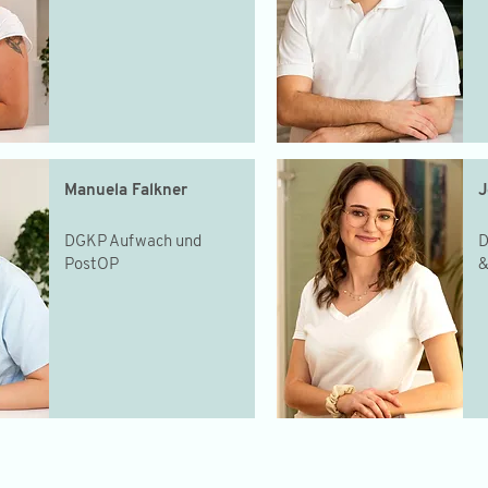
Manuela Falkner
J
DGKP Aufwach und
D
PostOP
&