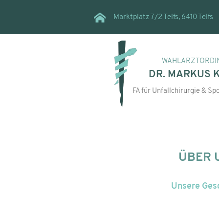
Marktplatz 7/2 Telfs, 6410 Telfs
WAHLARZTORDI
DR. MARKUS 
FA für Unfallchirurgie & S
ÜBER 
Unsere Ges