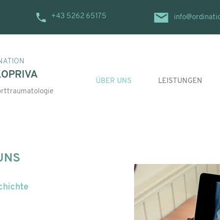
+43 5262 65175
info@ordinati
NATION
KOPRIVA
ÜBER UNS
LEISTUNGEN
porttraumatologie
UNS
chichte