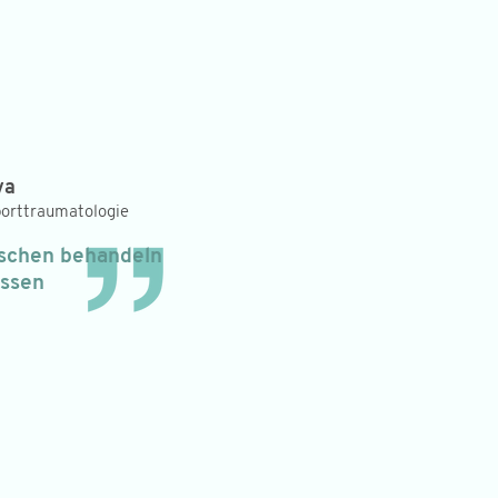
va
porttraumatologie
nschen behandeln
essen